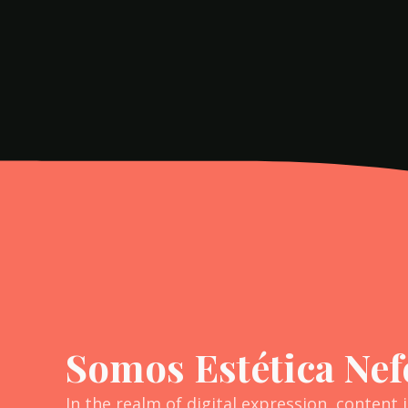
Somos Estética Nefe
In the realm of digital expression, content i