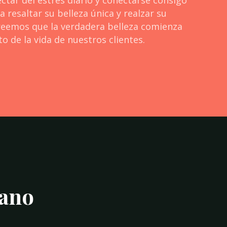
tar del estrés diario y conectarse consigo
resaltar su belleza única y realzar su
 creemos que la verdadera belleza comienza
o de la vida de nuestros clientes.
rano