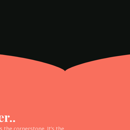
r..
s the cornerstone. It’s the